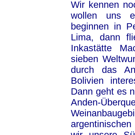
Wir kennen no
wollen uns e
beginnen in P
Lima, dann fl
Inkastätte Ma
sieben Weltwu
durch das An
Bolivien inte
Dann geht es n
Anden-Über
Weinanbaugebie
argentinische
wir unsere Sü