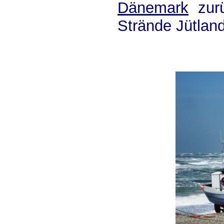
Dänemark
zurü
Strände Jütlan