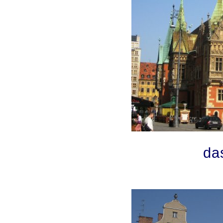
da
.
.