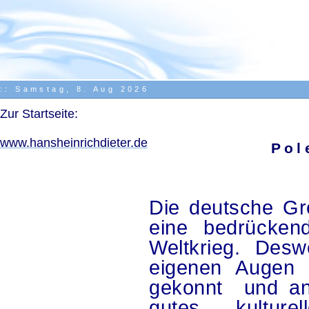
::
Samstag, 8. Aug 2026
.
Zur Startseite:
.
www.hansheinrichdieter.de
Pol
.
Die deutsche Gre
eine bedrücken
Weltkrieg. Desw
eigenen Augen 
gekonnt und ans
gutes kultur