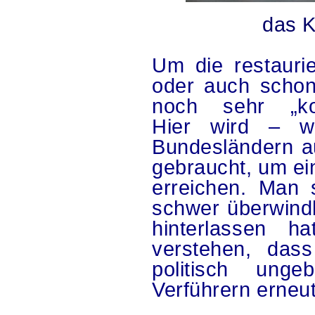
das K
Um die restaurie
oder auch schon
noch sehr „kom
Hier wird – wi
Bundesländern au
gebraucht, um ei
erreichen. Man s
schwer überwin
hinterlassen 
verstehen, dass
politisch unge
Verführern erneu
.