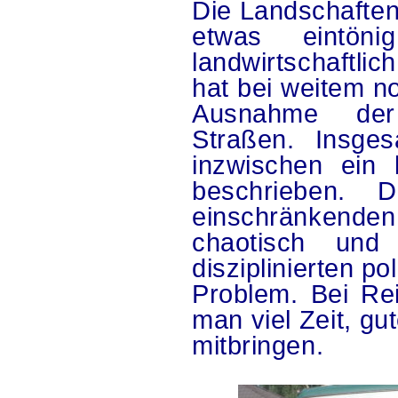
Die Landschaften
etwas eintön
landwirtschaftlic
hat bei weitem n
Ausnahme der o
Straßen. Insge
inzwischen ein 
beschrieben. 
einschränkenden I
chaotisch und
disziplinierten p
Problem. Bei Re
man viel Zeit, gu
mitbringen.