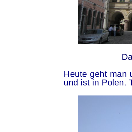
.as
Da
.
Heute geht man u
und ist in Polen.
..