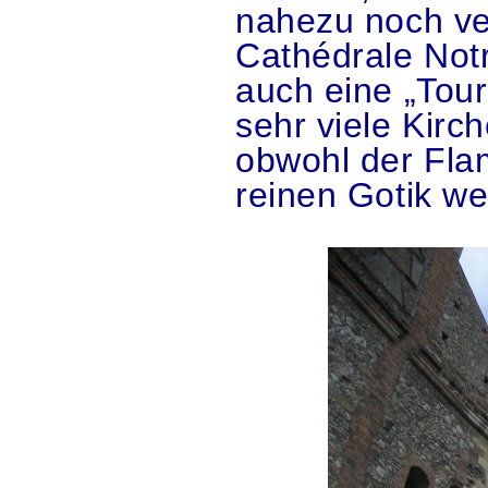
nahezu noch ver
Cathédrale Not
auch eine „Tou
sehr viele Kirc
obwohl der Fla
reinen Gotik wen
.