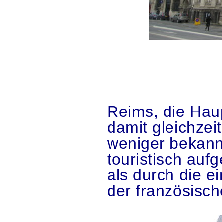
.
.
Reims, die Hau
damit gleichzei
weniger bekann
touristisch au
als durch die e
der französisc
.